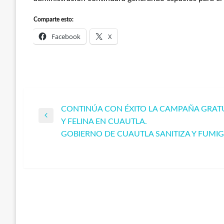
Comparte esto:
Facebook
X
CONTINÚA CON ÉXITO LA CAMPAÑA GRATU
Navegación
Entrada
Y FELINA EN CUAUTLA.
anterior
GOBIERNO DE CUAUTLA SANITIZA Y FUMIGA
de
Entrada
siguiente
entradas