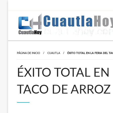
Salta
al
contenido
Revista digital del oriente de Morelos.
CuautlaHoy
PÁGINA DE INICIO
CUAUTLA
ÉXITO TOTAL EN LA FERIA DEL T
ÉXITO TOTAL EN 
TACO DE ARROZ