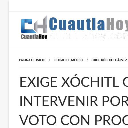
Salta
al
contenido
Revista digital del oriente de Morelos.
CuautlaHoy
PÁGINA DE INICIO
CIUDAD DE MÉXICO
EXIGE XÓCHITL GÁLVEZ
EXIGE XÓCHITL 
INTERVENIR PO
VOTO CON PRO