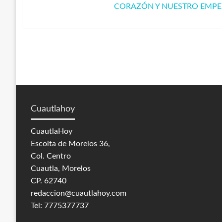
de
Entrada
CORAZÓN Y NUESTRO EMPE
siguiente
entradas
Cuautlahoy
CuautlaHoy
Escolta de Morelos 36,
Col. Centro
Cuautla, Morelos
CP. 62740
redaccion@cuautlahoy.com
Tel: 7775377737