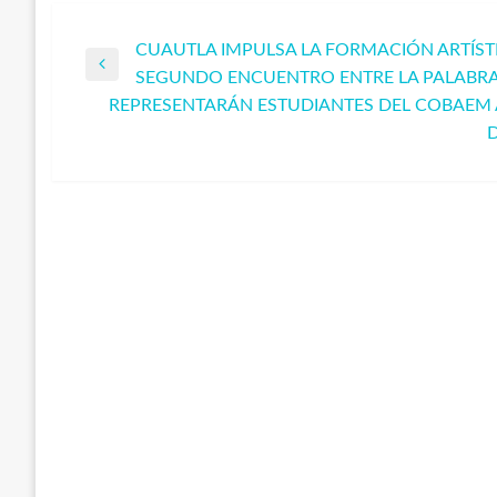
CUAUTLA IMPULSA LA FORMACIÓN ARTÍSTI
Navegación
Entrada
SEGUNDO ENCUENTRO ENTRE LA PALABRA 
anterior
REPRESENTARÁN ESTUDIANTES DEL COBAEM 
de
Entrada
D
siguiente
entradas