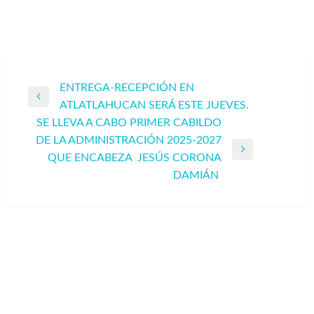
Navegación
ENTREGA-RECEPCIÓN EN
Entrada
ATLATLAHUCAN SERÁ ESTE JUEVES.
de
anterior
SE LLEVA A CABO PRIMER CABILDO
entradas
DE LA ADMINISTRACIÓN 2025-2027
Entrada
QUE ENCABEZA JESÚS CORONA
siguiente
DAMIÁN