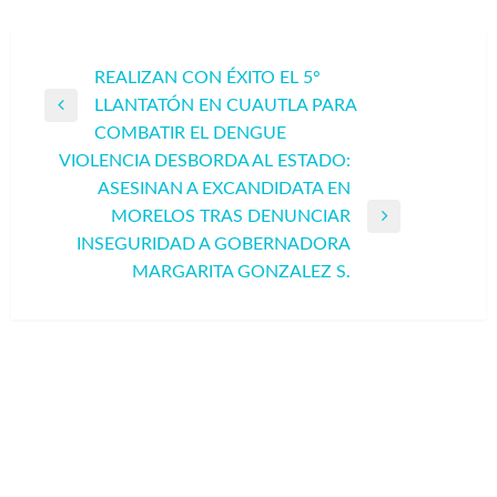
Navegación
REALIZAN CON ÉXITO EL 5°
LLANTATÓN EN CUAUTLA PARA
de
Entrada
COMBATIR EL DENGUE
entradas
anterior
VIOLENCIA DESBORDA AL ESTADO:
ASESINAN A EXCANDIDATA EN
MORELOS TRAS DENUNCIAR
Entrada
INSEGURIDAD A GOBERNADORA
siguiente
MARGARITA GONZALEZ S.