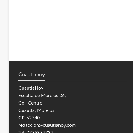
Cuautlahoy
CuautlaHoy
Escolta de Morelos 36,
Col. Centro
Cuautla, Morelos
CP. 62740
redaccion@cuautlahoy.com
Tel: 7775377737