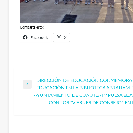
Comparte esto:
Facebook
X
DIRECCIÓN DE EDUCACIÓN CONMEMORA E
Navegación
Entrada
EDUCACIÓN EN LA BIBLIOTECA ABRAHAM 
anterior
AYUNTAMIENTO DE CUAUTLA IMPULSA EL A
de
Entrada
CON LOS “VIERNES DE CONSEJO” EN 
siguiente
entradas