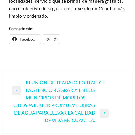
localidades, servicio que se brinda de manera gratuita,
con el objetivo de seguir construyendo un Cuautla más
limpio y ordenado.
Comparte esto:
Facebook
X
Navegación
REUNIÓN DE TRABAJO FORTALECE
LA ATENCIÓN AGRARIA EN LOS
de
Entrada
MUNICIPIOS DE MORELOS
entradas
anterior
CINDY WINKLER PROMUEVE OBRAS
DE AGUA PARA ELEVAR LA CALIDAD
Entrada
DE VIDA EN CUAUTLA.
siguiente