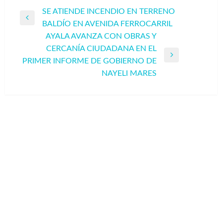
Navegación
SE ATIENDE INCENDIO EN TERRENO
Entrada
BALDÍO EN AVENIDA FERROCARRIL
de
anterior
AYALA AVANZA CON OBRAS Y
entradas
CERCANÍA CIUDADANA EN EL
Entrada
PRIMER INFORME DE GOBIERNO DE
siguiente
NAYELI MARES