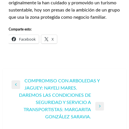
originalmente la han cuidado y promovido un turismo
sustentable, hoy son presas de la ambición de un grupo
que usa la zona protegida como negocio familiar.
Comparte esto:
Facebook
X
Navegación
COMPROMISO CON ARBOLEDAS Y
Entrada
JAGUEY: NAYELI MARES.
de
anterior
DAREMOS LAS CONDICIONES DE
entradas
SEGURIDAD Y SERVICIO A
Entrada
TRANSPORTISTAS: MARGARITA
siguiente
GONZÁLEZ SARAVIA.