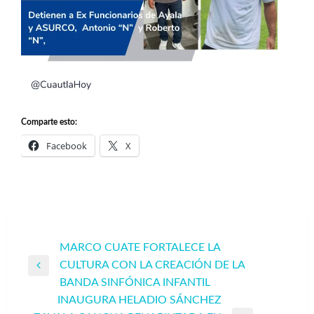
Comparte esto:
Facebook
X
Navegación
MARCO CUATE FORTALECE LA
CULTURA CON LA CREACIÓN DE LA
de
Entrada
BANDA SINFÓNICA INFANTIL
entradas
anterior
INAUGURA HELADIO SÁNCHEZ