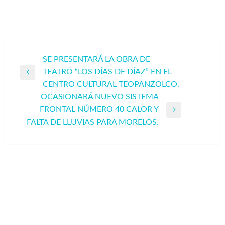
Navegación
SE PRESENTARÁ LA OBRA DE
TEATRO “LOS DÍAS DE DÍAZ” EN EL
de
Entrada
CENTRO CULTURAL TEOPANZOLCO.
entradas
anterior
OCASIONARÁ NUEVO SISTEMA
FRONTAL NÚMERO 40 CALOR Y
Entrada
FALTA DE LLUVIAS PARA MORELOS.
siguiente