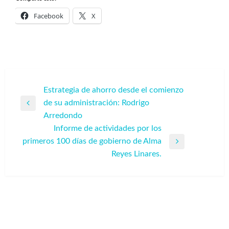
Facebook
X
Navegación
Estrategia de ahorro desde el comienzo
de su administración: Rodrigo
de
Entrada
Arredondo
entradas
anterior
Informe de actividades por los
primeros 100 días de gobierno de Alma
Entrada
Reyes Linares.
siguiente