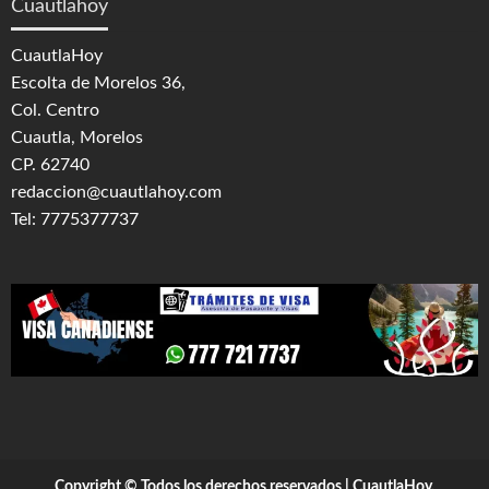
Cuautlahoy
CuautlaHoy
Escolta de Morelos 36,
Col. Centro
Cuautla, Morelos
CP. 62740
redaccion@cuautlahoy.com
Tel: 7775377737
Copyright © Todos los derechos reservados | CuautlaHoy,