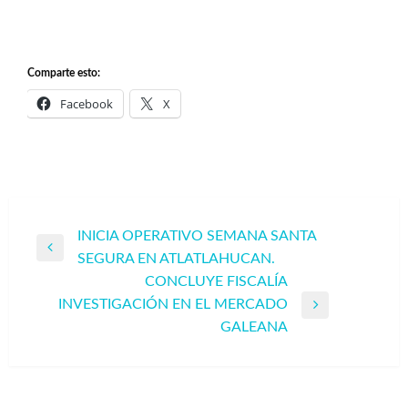
Comparte esto:
Facebook
X
Navegación
INICIA OPERATIVO SEMANA SANTA
Entrada
SEGURA EN ATLATLAHUCAN.
de
anterior
CONCLUYE FISCALÍA
entradas
INVESTIGACIÓN EN EL MERCADO
Entrada
GALEANA
siguiente