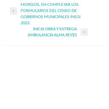
MORELOS, EN COMPLETAR LOS
de
FORMULARIOS DEL CENSO DE
entradas
Entrada
GOBIERNOS MUNICIPALES INEGI
anterior
2023.
INICIA OBRA Y ENTREGA
Entrada
AMBULANCIA ALMA REYES
siguiente