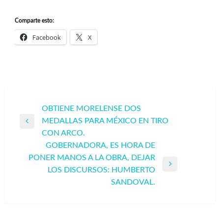
Comparte esto:
Facebook
X
Navegación
OBTIENE MORELENSE DOS
MEDALLAS PARA MÉXICO EN TIRO
de
Entrada
CON ARCO.
entradas
anterior
GOBERNADORA, ES HORA DE
PONER MANOS A LA OBRA, DEJAR
Entrada
LOS DISCURSOS: HUMBERTO
siguiente
SANDOVAL.