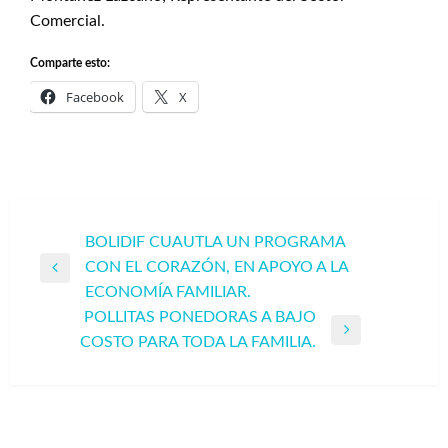
Comercial.
Comparte esto:
Facebook
X
Navegación
BOLIDIF CUAUTLA UN PROGRAMA
CON EL CORAZÓN, EN APOYO A LA
de
Entrada
ECONOMÍA FAMILIAR.
entradas
anterior
POLLITAS PONEDORAS A BAJO
Entrada
COSTO PARA TODA LA FAMILIA.
siguiente