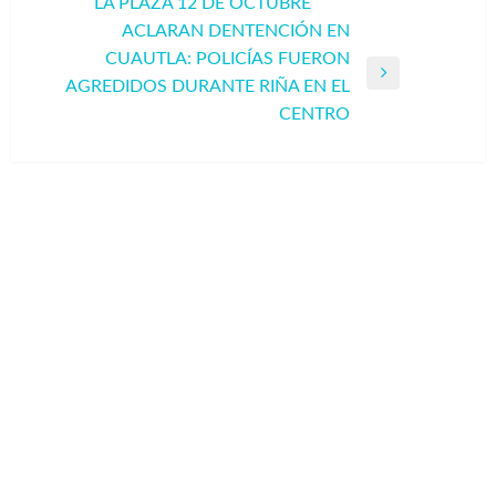
LA PLAZA 12 DE OCTUBRE
entradas
anterior
ACLARAN DENTENCIÓN EN
CUAUTLA: POLICÍAS FUERON
Entrada
AGREDIDOS DURANTE RIÑA EN EL
siguiente
CENTRO