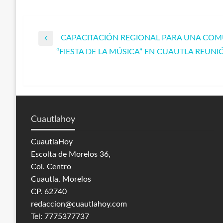
CAPACITACIÓN REGIONAL PARA UNA CO
Navegación
Entrada
“FIESTA DE LA MÚSICA” EN CUAUTLA REUNIÓ
anterior
Entrada
de
siguiente
entradas
Cuautlahoy
CuautlaHoy
Escolta de Morelos 36,
Col. Centro
Cuautla, Morelos
CP. 62740
redaccion@cuautlahoy.com
Tel: 7775377737