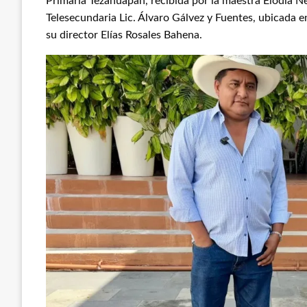
Primaria Tezahuapan, recibida por la maestra Elodia Ne
Telesecundaria Lic. Álvaro Gálvez y Fuentes, ubicada en
su director Elías Rosales Bahena.