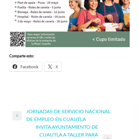
Comparte esto:
Facebook
X
Navegación
JORNADAS DE SERVICIO NACIONAL
Entrada
DE EMPLEO EN CUAUTLA
de
anterior
INVITA AYUNTAMIENTO DE
entradas
CUAUTLA A TALLER PARA