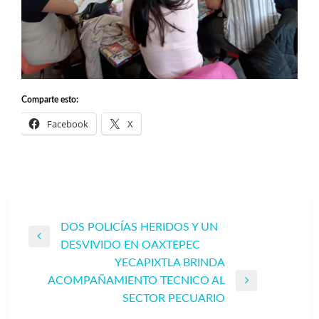
Comparte esto:
Facebook
X
Navegación
DOS POLICÍAS HERIDOS Y UN
Entrada
DESVIVIDO EN OAXTEPEC
de
anterior
YECAPIXTLA BRINDA
entradas
ACOMPAÑAMIENTO TECNICO AL
Entrada
SECTOR PECUARIO
siguiente