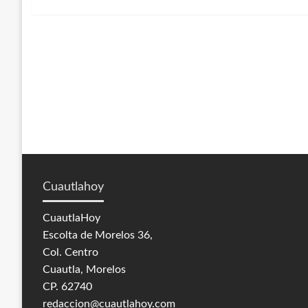
siguiente
entradas
Cuautlahoy
CuautlaHoy
Escolta de Morelos 36,
Col. Centro
Cuautla, Morelos
CP. 62740
redaccion@cuautlahoy.com