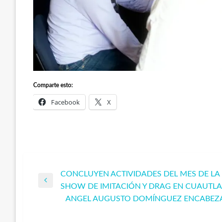
Comparte esto:
Facebook
X
CONCLUYEN ACTIVIDADES DEL MES DE LA
Navegación
Entrada
SHOW DE IMITACIÓN Y DRAG EN CUAUTLA
anterior
ANGEL AUGUSTO DOMÍNGUEZ ENCABEZA
de
Entrada