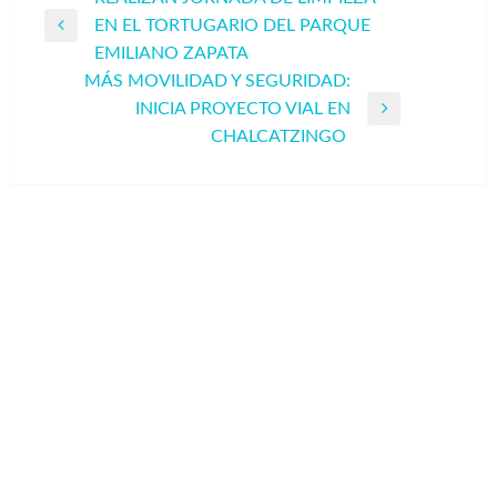
EN EL TORTUGARIO DEL PARQUE
de
Entrada
EMILIANO ZAPATA
entradas
anterior
MÁS MOVILIDAD Y SEGURIDAD:
INICIA PROYECTO VIAL EN
Entrada
CHALCATZINGO
siguiente