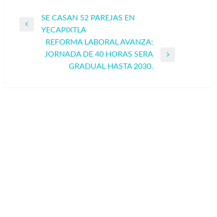
Navegación
SE CASAN 52 PAREJAS EN
Entrada
YECAPIXTLA
de
anterior
REFORMA LABORAL AVANZA:
entradas
JORNADA DE 40 HORAS SERA
Entrada
GRADUAL HASTA 2030.
siguiente