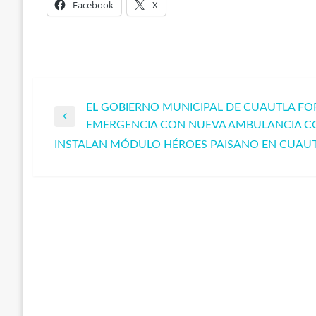
Facebook
X
EL GOBIERNO MUNICIPAL DE CUAUTLA FOR
Navegación
Entrada
EMERGENCIA CON NUEVA AMBULANCIA C
anterior
INSTALAN MÓDULO HÉROES PAISANO EN CUAUT
de
Entrada
siguiente
entradas