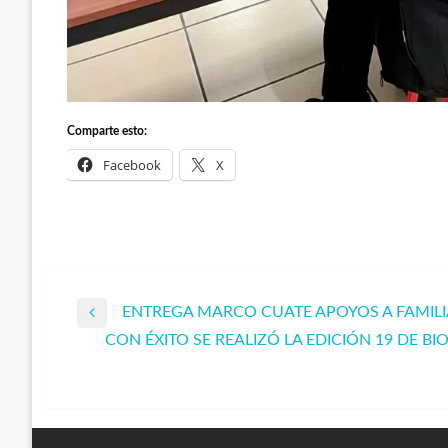
Comparte esto:
Facebook
X
ENTREGA MARCO CUATE APOYOS A FAMIL
Navegación
Entrada
CON ÉXITO SE REALIZÓ LA EDICIÓN 19 DE B
anterior
Entrada
de
siguiente
entradas