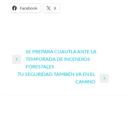
Facebook
X
Navegación
SE PREPARA CUAUTLA ANTE LA
TEMPORADA DE INCENDIOS
de
Entrada
FORESTALES
entradas
anterior
TU SEGURIDAD TAMBIÉN VA EN EL
Entrada
CAMINO
siguiente