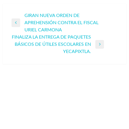
Navegación
GIRAN NUEVA ORDEN DE
APREHENSIÓN CONTRA EL FISCAL
de
Entrada
URIEL CARMONA
entradas
anterior
FINALIZA LA ENTREGA DE PAQUETES
BÁSICOS DE ÚTILES ESCOLARES EN
Entrada
YECAPIXTLA.
siguiente