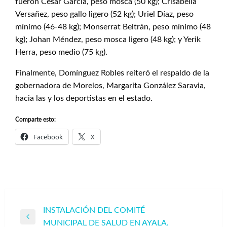
fueron César García, peso mosca (50 kg); Crisabella
Versañez, peso gallo ligero (52 kg); Uriel Díaz, peso
mínimo (46-48 kg); Monserrat Beltrán, peso mínimo (48
kg); Johan Méndez, peso mosca ligero (48 kg); y Yerik
Herra, peso medio (75 kg).
Finalmente, Domínguez Robles reiteró el respaldo de la
gobernadora de Morelos, Margarita González Saravia,
hacia las y los deportistas en el estado.
Comparte esto:
Facebook
X
Navegación
INSTALACIÓN DEL COMITÉ
Entrada
MUNICIPAL DE SALUD EN AYALA.
de