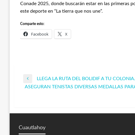
Conade 2025, donde buscarán estar en las primeras pos
este deporte en “La tierra que nos une”.
Comparte esto:
Facebook
X
LLEGA LA RUTA DEL BOLIDIF A TU COLONIA
Navegación
Entrada
ASEGURAN TENISTAS DIVERSAS MEDALLAS PAR
anterior
Entrada
de
siguiente
entradas
Cuautlahoy