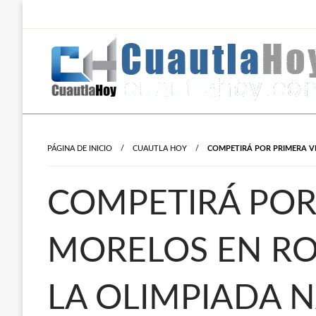
Salta
al
contenido
Revista digital del oriente de Morelos.
CuautlaHoy
PÁGINA DE INICIO
CUAUTLA HOY
COMPETIRÁ POR PRIMERA V
COMPETIRÁ POR
MORELOS EN R
LA OLIMPIADA 