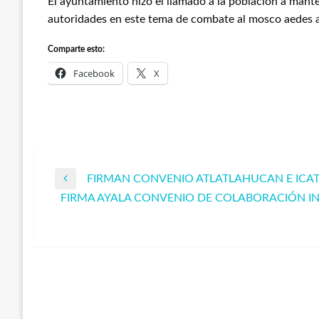
El ayuntamiento hizo el llamado a la población a mante
autoridades en este tema de combate al mosco aedes 
Comparte esto:
Facebook
X
FIRMAN CONVENIO ATLATLAHUCAN E ICA
Navegación
Entrada
FIRMA AYALA CONVENIO DE COLABORACIÓN IN
anterior
Entrada
de
siguiente
entradas