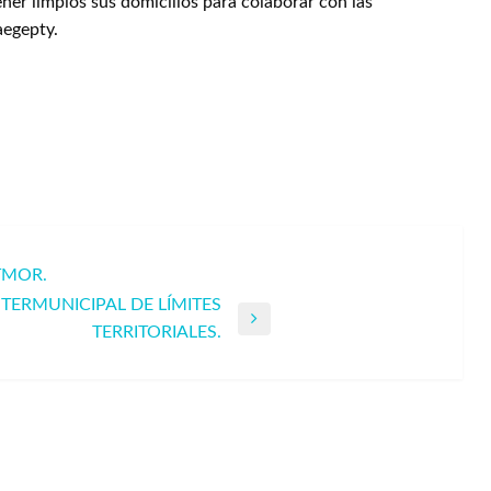
ner limpios sus domicilios para colaborar con las
aegepty.
TMOR.
TERMUNICIPAL DE LÍMITES
TERRITORIALES.