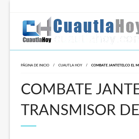
Salta
al
contenido
Revista digital del oriente de Morelos.
CuautlaHoy
PÁGINA DE INICIO
CUAUTLA HOY
COMBATE JANTETELCO EL M
COMBATE JANTE
TRANSMISOR DE