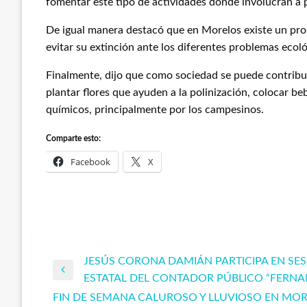
fomentar este tipo de actividades donde involucran a p
De igual manera destacó que en Morelos existe un pro
evitar su extinción ante los diferentes problemas ecol
Finalmente, dijo que como sociedad se puede contribuir
plantar flores que ayuden a la polinización, colocar beb
químicos, principalmente por los campesinos.
Comparte esto:
Facebook
X
JESÚS CORONA DAMIÁN PARTICIPA EN SE
Navegación
Entrada
ESTATAL DEL CONTADOR PÚBLICO “FERNA
anterior
FIN DE SEMANA CALUROSO Y LLUVIOSO EN MOR
Entrada