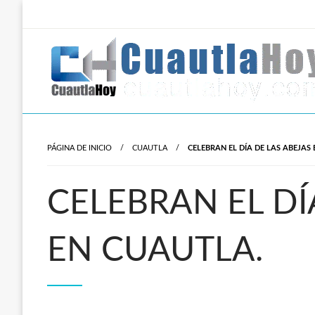
Salta
al
contenido
Revista digital del oriente de Morelos.
CuautlaHoy
PÁGINA DE INICIO
CUAUTLA
CELEBRAN EL DÍA DE LAS ABEJAS
CELEBRAN EL DÍ
EN CUAUTLA.