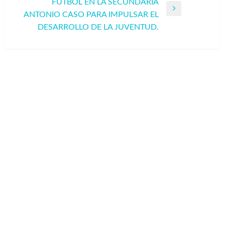
FÚTBOL EN LA SECUNDARIA
Entrada
ANTONIO CASO PARA IMPULSAR EL
siguiente
DESARROLLO DE LA JUVENTUD.