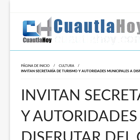
Salta
al
contenido
Revista digital del oriente de Morelos.
CuautlaHoy
PÁGINA DE INICIO
CULTURA
INVITAN SECRETARÍA DE TURISMO Y AUTORIDADES MUNICIPALES A DIS
INVITAN SECRET
Y AUTORIDADES
DISFRUTAR DEL