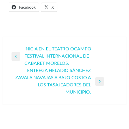
Facebook
X
Navegación
INICIA EN EL TEATRO OCAMPO
FESTIVAL INTERNACIONAL DE
de
Entrada
CABARET MORELOS.
entradas
anterior
ENTREGA HELADIO SÁNCHEZ
ZAVALA NAVAJAS A BAJO COSTO A
Entrada
LOS TASAJEADORES DEL
siguiente
MUNICIPIO.