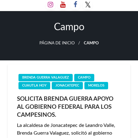
Salta
al
contenido
Campo
PÁGINA DE INICIO
CAMPO
BRENDA GUERRA VALAGUEZ
CAMPO
CUAUTLA HOY
JONACATEPEC
MORELOS
SOLICITA BRENDA GUERRA APOYO
AL GOBIERNO FEDERAL PARA LOS
CAMPESINOS.
La alcaldesa de Jonacatepec de Leandro Valle,
Brenda Guerra Valaguez, solicitó al gobierno