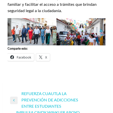
familiar y facilitar el acceso a trámites que brindan
seguridad legal a la ciudadanía.
Comparte esto:
Facebook
X
Navegación
REFUERZA CUAUTLA LA
PREVENCIÓN DE ADICCIONES
de
Entrada
ENTRE ESTUDIANTES
entradas
anterior
IMPULSA CINDY WINKLER APOYO