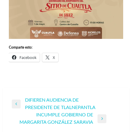
Comparte esto:
Facebook
X
Navegación
DIFIEREN AUDIENCIA DE
Entrada
PRESIDENTE DE TLALNEPANTLA
de
anterior
INCUMPLE GOBIERNO DE
entradas
Entrada
MARGARITA GONZÁLEZ SARAVIA
siguiente