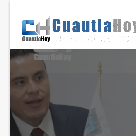
Salta
al
contenido
Revista digital del oriente de Morelos.
CuautlaHoy