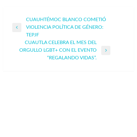
Navegación
CUAUHTÉMOC BLANCO COMETIÓ
VIOLENCIA POLÍTICA DE GÉNERO:
de
Entrada
TEPJF
entradas
anterior
CUAUTLA CELEBRA EL MES DEL
ORGULLO LGBT+ CON EL EVENTO
Entrada
“REGALANDO VIDAS”.
siguiente