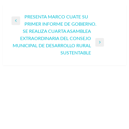
Navegación
PRESENTA MARCO CUATE SU
Entrada
PRIMER INFORME DE GOBIERNO.
de
anterior
SE REALIZA CUARTA ASAMBLEA
entradas
EXTRAORDINARIA DEL CONSEJO
Entrada
MUNICIPAL DE DESARROLLO RURAL
siguiente
SUSTENTABLE