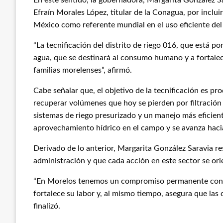
En este sentido, la gobernadora, Margarita González Sa
Efraín Morales López, titular de la Conagua, por inclui
México como referente mundial en el uso eficiente del
“La tecnificación del distrito de riego 016, que está po
agua, que se destinará al consumo humano y a fortalec
familias morelenses”, afirmó.
Cabe señalar que, el objetivo de la tecnificación es p
recuperar volúmenes que hoy se pierden por filtració
sistemas de riego presurizado y un manejo más eficient
aprovechamiento hídrico en el campo y se avanza hacia
Derivado de lo anterior, Margarita González Saravia r
administración y que cada acción en este sector se orie
“En Morelos tenemos un compromiso permanente con n
fortalece su labor y, al mismo tiempo, asegura que la
finalizó.