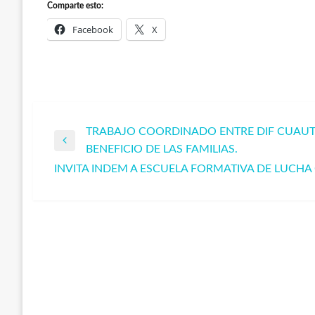
Comparte esto:
Facebook
X
TRABAJO COORDINADO ENTRE DIF CUAUTL
Navegación
Entrada
BENEFICIO DE LAS FAMILIAS.
anterior
INVITA INDEM A ESCUELA FORMATIVA DE LUCHA 
de
Entrada
siguiente
entradas