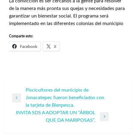
La convicción es ser cercanos a la gente para resolver
de la manera más pronta sus quejas y necesidades para
garantizar un bienestar social. El programa será
implementado en las diferentes colonias del municipio
Comparte esto:
Facebook
X
Navegación
Piscicultores del municipio de
Jonacatepec fueron beneficiados con
de
Entrada
la tarjeta de Bienpesca.
entradas
anterior
INVITA SDS A ADOPTAR UN “ÁRBOL
Entrada
QUE DA MARIPOSAS”.
siguiente