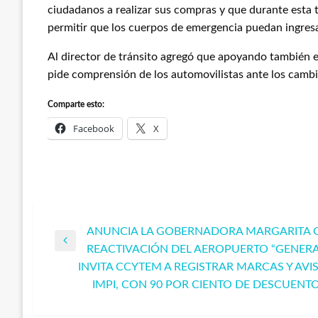
ciudadanos a realizar sus compras y que durante esta 
permitir que los cuerpos de emergencia puedan ingresa
Al director de tránsito agregó que apoyando también en
pide comprensión de los automovilistas ante los cambi
Comparte esto:
Facebook
X
ANUNCIA LA GOBERNADORA MARGARITA 
Navegación
Entrada
REACTIVACIÓN DEL AEROPUERTO “GENER
anterior
INVITA CCYTEM A REGISTRAR MARCAS Y AVI
de
Entrada
IMPI, CON 90 POR CIENTO DE DESCUENT
siguiente