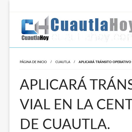
Salta
al
contenido
Revista digital del oriente de Morelos.
CuautlaHoy
PÁGINA DE INICIO
CUAUTLA
APLICARÁ TRÁNSITO OPERATIVO 
APLICARÁ TRÁN
VIAL EN LA CEN
DE CUAUTLA.