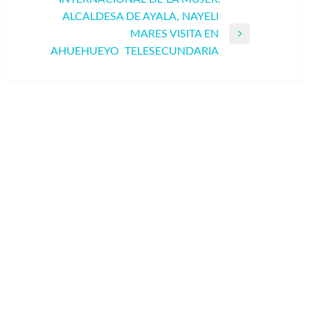
entradas
anterior
ALCALDESA DE AYALA, NAYELI
MARES VISITA EN
Entrada
AHUEHUEYO TELESECUNDARIA
siguiente