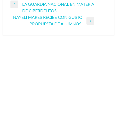
LA GUARDIA NACIONAL EN MATERIA
de
Entrada
DE CIBERDELITOS
entradas
anterior
NAYELI MARES RECIBE CON GUSTO
Entrada
PROPUESTA DE ALUMNOS.
siguiente