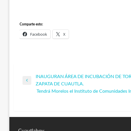
Comparte esto:
Facebook
X
INAUGURAN ÁREA DE INCUBACIÓN DE TO
Navegación
Entrada
ZAPATA DE CUAUTLA.
anterior
Tendrá Morelos el Instituto de Comunidades I
de
Entrada
siguiente
entradas
Cuautlahoy