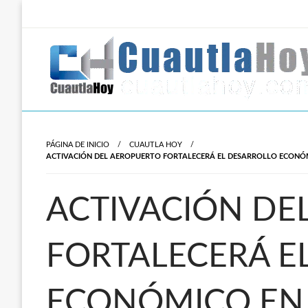
Salta
al
contenido
Revista digital del oriente de Morelos.
CuautlaHoy
PÁGINA DE INICIO
CUAUTLA HOY
ACTIVACIÓN DEL AEROPUERTO FORTALECERÁ EL DESARROLLO ECONÓ
ACTIVACIÓN DE
FORTALECERÁ E
ECONÓMICO EN