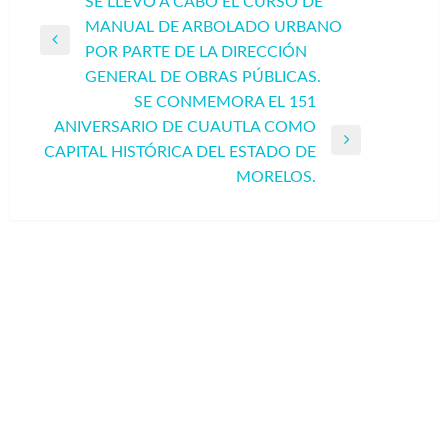
Navegación
SE LLEVÓ A CABO EL CURSO DE
MANUAL DE ARBOLADO URBANO
de
Entrada
POR PARTE DE LA DIRECCIÓN
entradas
anterior
GENERAL DE OBRAS PÚBLICAS.
SE CONMEMORA EL 151
ANIVERSARIO DE CUAUTLA COMO
Entrada
CAPITAL HISTÓRICA DEL ESTADO DE
siguiente
MORELOS.