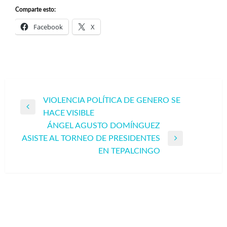
Comparte esto:
Facebook
X
Navegación
VIOLENCIA POLÍTICA DE GENERO SE
Entrada
HACE VISIBLE
de
anterior
ÁNGEL AGUSTO DOMÍNGUEZ
entradas
ASISTE AL TORNEO DE PRESIDENTES
Entrada
EN TEPALCINGO
siguiente